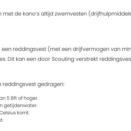
ren met de kano’s altijd zwemvesten (drijfhulpmidd
d een reddingsvest (met een drijfvermogen van min
es. Dit kan een door Scouting verstrekt reddingsvest 
en reddingsvest gedragen:
n 5 Bft of hoger.
n getijdenwater.
Celsius komt.
t.