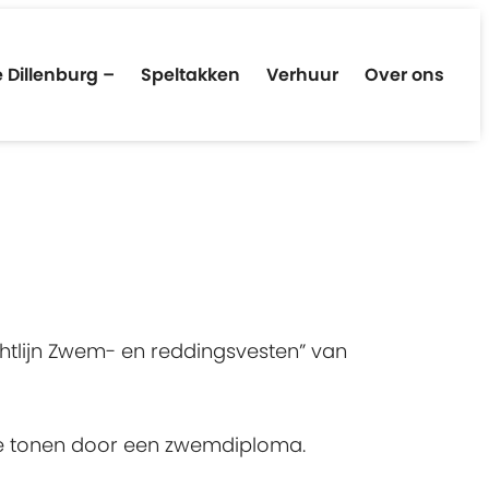
 Dillenburg –
Speltakken
Verhuur
Over ons
chtlijn Zwem- en reddingsvesten” van
te tonen door een zwemdiploma.