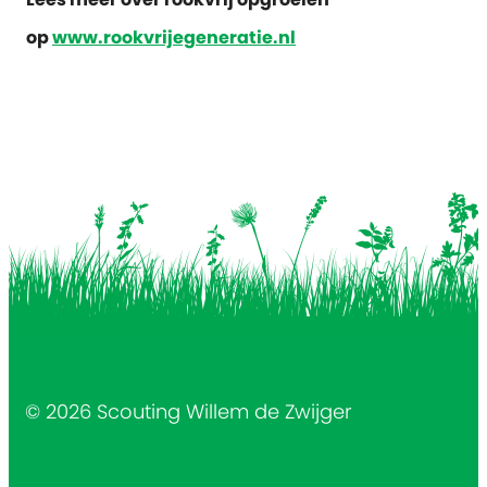
op
www.rookvrijegeneratie.nl
© 2026 Scouting Willem de Zwijger